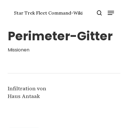
Zum
Menü
Hauptinhalt
Star Trek Fleet Command-Wiki
springen
Menü
Suche
schlie
Perimeter-Gitter
Missionen
Infiltration von
Haus Antaak