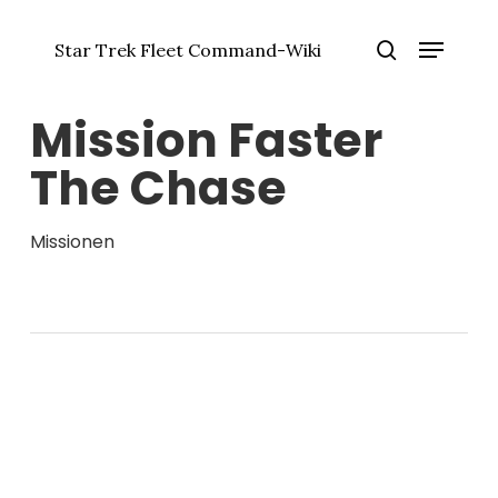
Zum
Menü
Hauptinhalt
Star Trek Fleet Command-Wiki
springen
Menü
Suche
schlie
Mission Faster
The Chase
Missionen