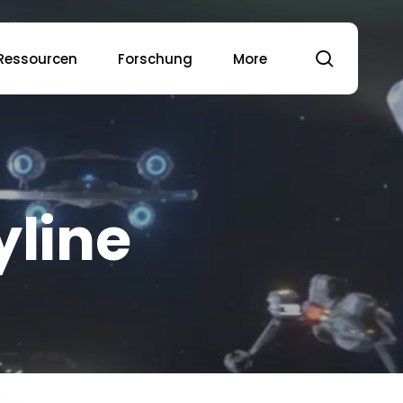
Suche
Ressourcen
Forschung
More
yline