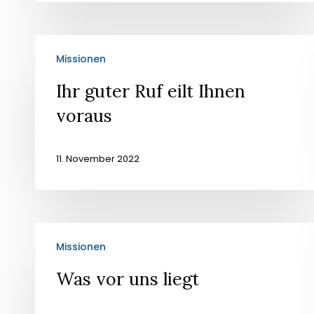
Ihr
Missionen
guter
Ruf
Ihr guter Ruf eilt Ihnen
eilt
voraus
Ihnen
voraus
11. November 2022
Was
Missionen
vor
uns
Was vor uns liegt
liegt