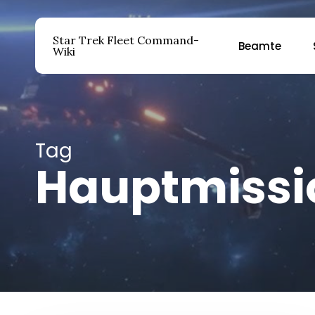
Zum
Hauptinhalt
Star Trek Fleet Command-
Beamte
springen
Wiki
Drücken Sie die Eingabetaste, um zu suchen ode
Tag
Hauptmissio