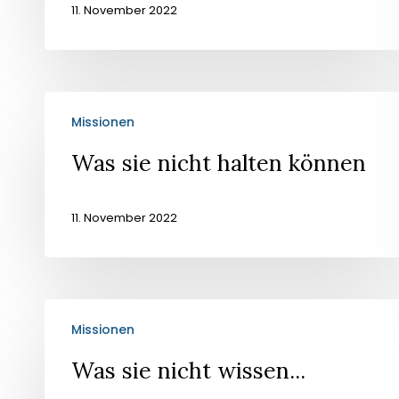
11. November 2022
Was
Missionen
sie
nicht
Was sie nicht halten können
halten
können
11. November 2022
Was
Missionen
sie
nicht
Was sie nicht wissen...
wissen...