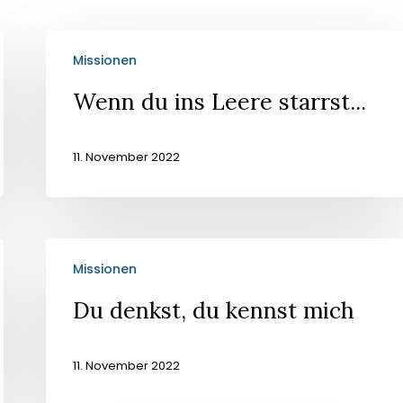
Wenn
Missionen
du
ins
Wenn du ins Leere starrst...
Leere
starrst...
11. November 2022
Du
Missionen
denkst,
du
Du denkst, du kennst mich
kennst
mich
11. November 2022