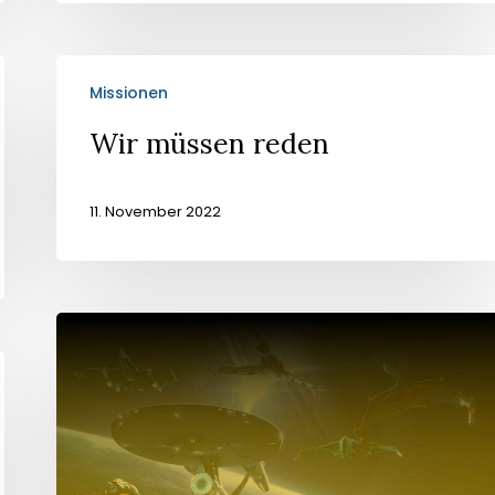
Wir
Missionen
müssen
reden
Wir müssen reden
11. November 2022
Mission
Was
versteckst
du?