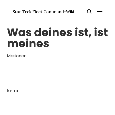
Zum
Menü
Hauptinhalt
Star Trek Fleet Command-Wiki
springen
Menü
Suche
schlie
Was deines ist, ist
meines
Missionen
keine