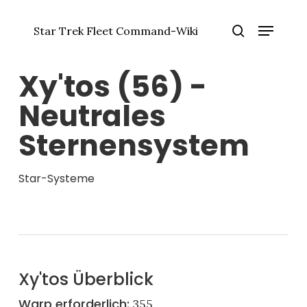
Zum
Menü
Hauptinhalt
Star Trek Fleet Command-Wiki
springen
Menü
Suche
schlie
Xy'tos (56) -
Neutrales
Sternensystem
Star-Systeme
Xy'tos Überblick
Warp erforderlich:
355