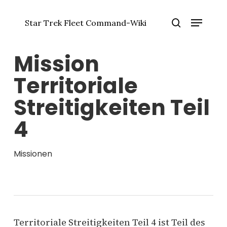
Zum
Menü
Hauptinhalt
Star Trek Fleet Command-Wiki
springen
Menü
Suche
schlie
Mission
Territoriale
Streitigkeiten Teil
4
Missionen
Territoriale Streitigkeiten Teil 4 ist Teil des