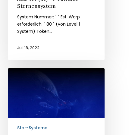
Sternensystem
System Nummer: ` ` Est. Warp
erforderlich: ` 80 ` (von Level 1
System) Token...
Juli 18, 2022
Alea
(45)
-
Sternensystem
der
Föderation
Star-Systeme