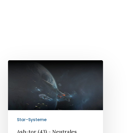
Ash-
tor
(43)
-
Neutrales
Sternensystem
Star-Systeme
Ash-tor (43) - Neutrales