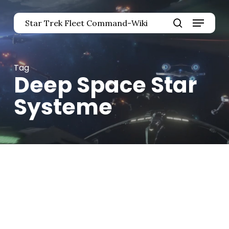
Zum
Menü
Hauptinhalt
Star Trek Fleet Command-Wiki
springen
Menü
Suche
schlie
Tag
Deep Space Star
Systeme