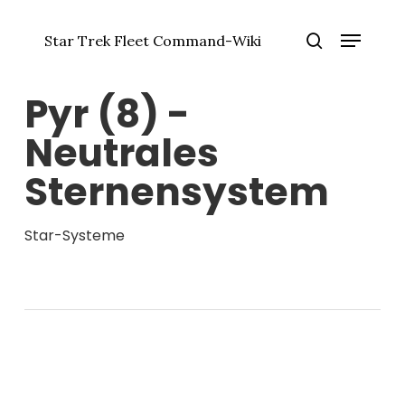
Zum
Menü
Hauptinhalt
Star Trek Fleet Command-Wiki
springen
Menü
Suche
schlie
Pyr (8) -
Neutrales
Sternensystem
Star-Systeme