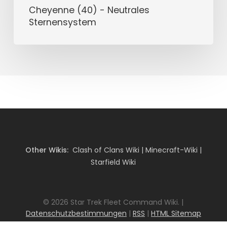
Cheyenne (40) - Neutrales
Sternensystem
Other Wikis:
Clash of Clans Wiki
|
Minecraft-Wiki
|
Starfield Wiki
© 2026 Star Trek Fleet Command Wiki. |
Datenschutzbestimmungen
|
RSS
|
HTML Sitemap