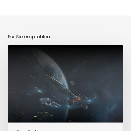
Für Sie empfohlen
Laramie
(40)
-
Neutrales
Sternensystem