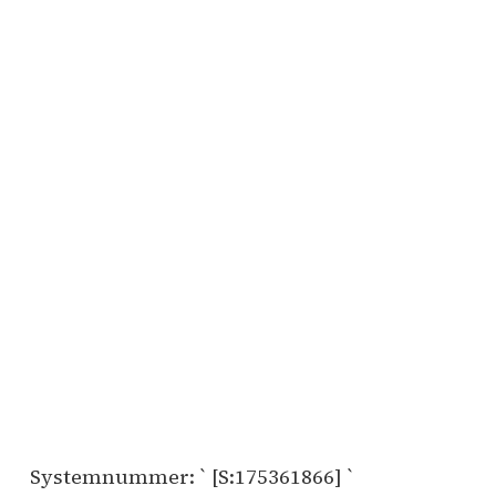
Systemnummer: ` [S:175361866] `