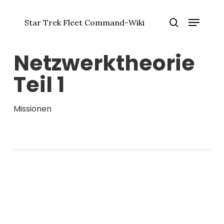
Zum
Menü
Hauptinhalt
Star Trek Fleet Command-Wiki
springen
Menü
Suche
schlie
Netzwerktheorie
Teil 1
Missionen