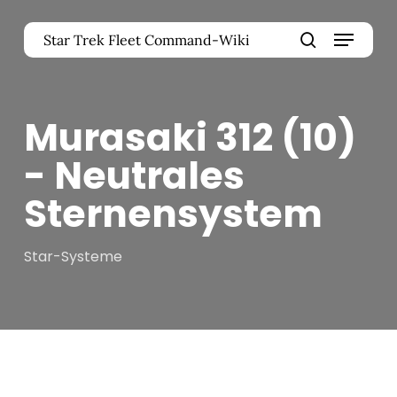
Zum
Menü
Hauptinhalt
Star Trek Fleet Command-Wiki
springen
Menü
Suche
schlie
Murasaki 312 (10)
- Neutrales
Sternensystem
Star-Systeme