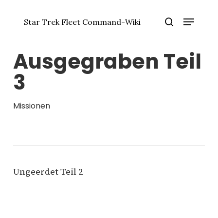
Zum
Menü
Hauptinhalt
Star Trek Fleet Command-Wiki
springen
Menü
Suche
schlie
Ausgegraben Teil
3
Missionen
Ungeerdet Teil 2