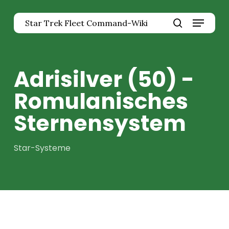
Zum
Menü
Hauptinhalt
Star Trek Fleet Command-Wiki
springen
Menü
Suche
schlie
Adrisilver (50) -
Romulanisches
Sternensystem
Star-Systeme