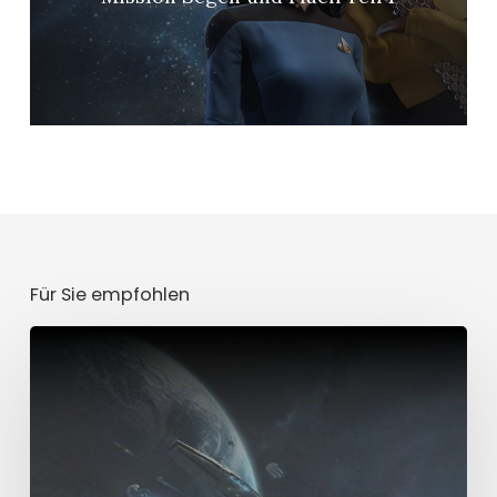
Für Sie empfohlen
Laramie
(40)
-
Neutrales
Sternensystem